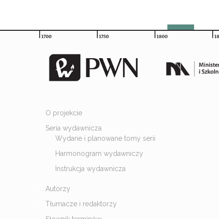
O projekcie
Seria wydawnicza
Wydane i planowane tomy serii
Harmonogram wydawniczy
Instrukcja wydawnicza
Autorzy
Tłumacze i redaktorzy
Słownik terminów