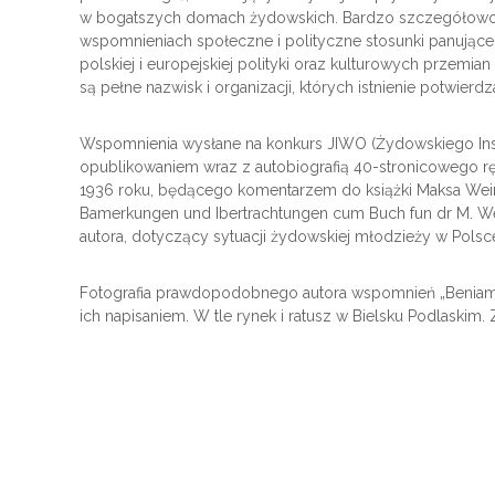
w bogatszych domach żydowskich. Bardzo szczegółowo, 
wspomnieniach społeczne i polityczne stosunki panujące w
polskiej i europejskiej polityki oraz kulturowych przemia
są pełne nazwisk i organizacji, których istnienie potwierd
Wspomnienia wysłane na konkurs JIWO (Żydowskiego Ins
opublikowaniem wraz z autobiografią 40-stronicowego rę
1936 roku, będącego komentarzem do książki Maksa Weinr
Bamerkungen und Ibertrachtungen cum Buch fun dr M. Wei
autora, dotyczący sytuacji żydowskiej młodzieży w Polsc
Fotografia prawdopodobnego autora wspomnień „Beniamina
ich napisaniem. W tle rynek i ratusz w Bielsku Podlaskim.