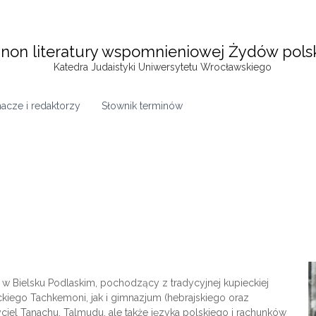
non literatury wspomnieniowej Żydów pols
Katedra Judaistyki Uniwersytetu Wrocławskiego
acze i redaktorzy
Słownik terminów
a w Bielsku Podlaskim, pochodzący z tradycyjnej kupieckiej
ckiego Tachkemoni, jak i gimnazjum (hebrajskiego oraz
ciel Tanachu, Talmudu, ale także języka polskiego i rachunków