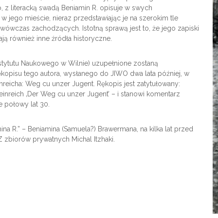
z literacką swadą Beniamin R. opisuje w swych
 jego mieście, nieraz przedstawiając je na szerokim tle
n wówczas zachodzących. Istotną sprawą jest to, że jego zapiski
zają również inne źródła historyczne.
tytutu Naukowego w Wilnie) uzupełnione zostaną
kopisu tego autora, wysłanego do JIWO dwa lata później, w
eicha: Weg cu unzer Jugent. Rękopis jest zatytułowany:
nreich ‚Der Weg cu unzer Jugent’ – i stanowi komentarz
e połowy lat 30.
 R.” – Beniamina (Samuela?) Brawermana, na kilka lat przed
 Z zbiorów prywatnych Michal Itzhaki.