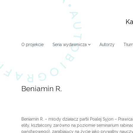
S
k
i
Ka
p
t
o
c
O projekcie
Seria wydawnicza
Autorzy
Tłum
o
n
t
e
n
t
Beniamin R.
Beniamin R. – młody działacz partii Poalej Syjon – Prawic
elity, kształcony zarówno na poziomie seminarium rabina
państwowego), zarabiający na życie jako prywatny nauczy