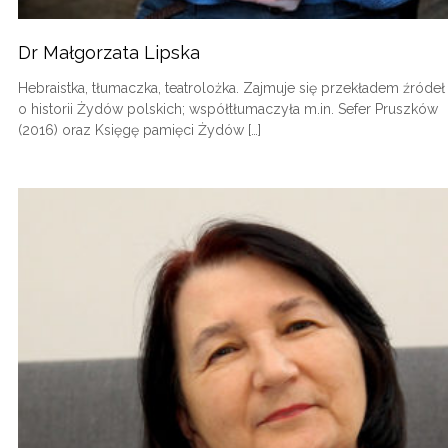
Dr Małgorzata Lipska
Hebraistka, tłumaczka, teatrolożka. Zajmuje się przekładem źródeł
o historii Żydów polskich; współtłumaczyła m.in. Sefer Pruszków
(2016) oraz Księgę pamięci Żydów […]