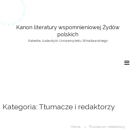
S
k
i
p
Kanon literatury wspomnieniowej Żydów
t
polskich
o
c
Katedra Judaistyki Uniwersytetu Wrocławskiego
o
n
t
e
n
t
Kategoria: Tłumacze i redaktorzy
Home
Tłumacze i redaktorzy