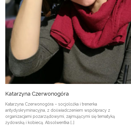
Katarzyna Czerwonogóra
Katarzyna Czerwonogóra – socjolożka i trenerka
antydyskryminacyjna, z doświadczeniem współpracy z
organizacjami pozarządowymi, zajmującymi się tematyką
żydowską i kobiecą. Absolwentka […]