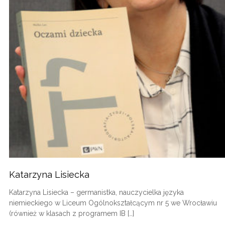
Katarzyna Lisiecka
Katarzyna Lisiecka – germanistka, nauczycielka języka
niemieckiego w Liceum Ogólnokształcącym nr 5 we Wrocławiu
(również w klasach z programem IB […]