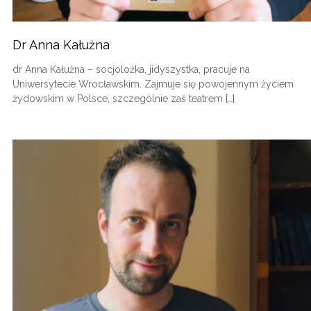
Dr Anna Kałużna
dr Anna Kałużna – socjolożka, jidyszystka, pracuje na
Uniwersytecie Wrocławskim. Zajmuje się powojennym życiem
żydowskim w Polsce, szczególnie zaś teatrem […]