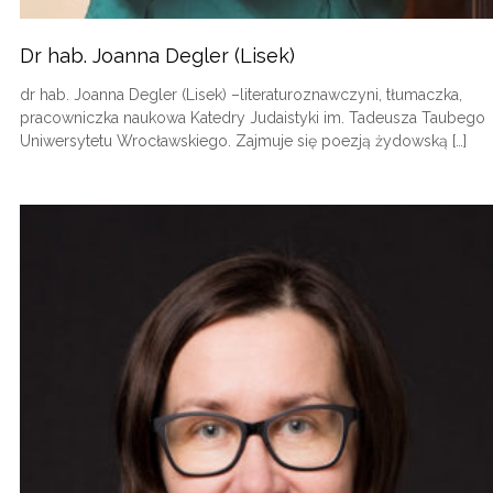
Dr hab. Joanna Degler (Lisek)
dr hab. Joanna Degler (Lisek) –literaturoznawczyni, tłumaczka,
pracowniczka naukowa Katedry Judaistyki im. Tadeusza Taubego
Uniwersytetu Wrocławskiego. Zajmuje się poezją żydowską […]