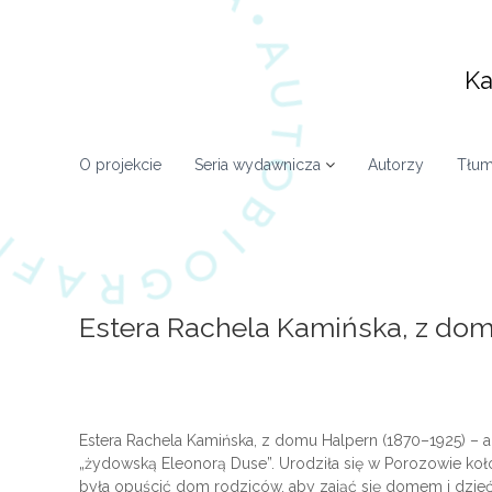
S
k
i
Ka
p
t
o
c
O projekcie
Seria wydawnicza
Autorzy
Tłum
o
n
t
e
n
t
Estera Rachela Kamińska, z do
Estera Rachela Kamińska, z domu Halpern (1870–1925) – 
„żydowską Eleonorą Duse”. Urodziła się w Porozowie koł
była opuścić dom rodziców, aby zająć się domem i dziećmi