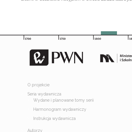
O projekcie
Seria wydawnicza
Wydane i planowane tomy serii
Harmonogram wydawniczy
Instrukcja wydawnicza
Autorzy