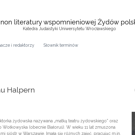
non literatury wspomnieniowej Żydów pols
Katedra Judaistyki Uniwersytetu Wrocławskiego
acze i redaktorzy
Słownik terminów
mu Halpern
aktorka żydowska nazywana „matką teatru żydowskiego” oraz
o Wołkowyska (obecnie Białoruś). W wieku 11 lat zmuszona
 sióstr w Warszawie. Imała się różnych zajęć, pracując m.in.