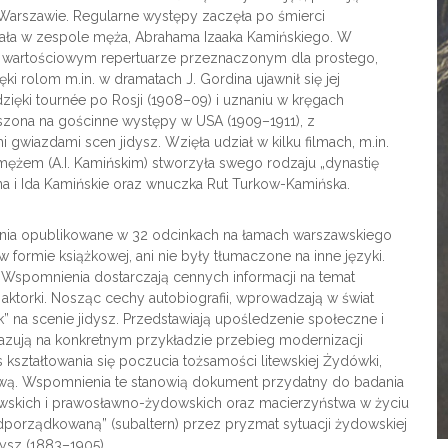
 Warszawie. Regularne występy zaczęła po śmierci
rała w zespole męża, Abrahama Izaaka Kamińskiego. W
 wartościowym repertuarze przeznaczonym dla prostego,
i rolom m.in. w dramatach J. Gordina ujawnił się jej
ięki tournée po Rosji (1908–09) i uznaniu w kręgach
zona na gościnne występy w USA (1909–1911), z
iazdami scen jidysz. Wzięła udział w kilku filmach, m.in.
 z mężem (A.I. Kamińskim) stworzyła swego rodzaju „dynastię
gina i Ida Kamińskie oraz wnuczka Rut Turkow-Kamińska.
enia opublikowane w 32 odcinkach na łamach warszawskiego
w formie książkowej, ani nie były tłumaczone na inne języki.
Wspomnienia dostarczają cennych informacji na temat
aktorki. Nosząc cechy autobiografii, wprowadzają w świat
k” na scenie jidysz. Przedstawiają upośledzenie społeczne i
zują na konkretnym przykładzie przebieg modernizacji
ształtowania się poczucia tożsamości litewskiej Żydówki,
zawą. Wspomnienia te stanowią dokument przydatny do badania
wskich i prawosławno-żydowskich oraz macierzyństwa w życiu
podporządkowaną” (subaltern) przez pryzmat sytuacji żydowskiej
dysz (1883–1905).