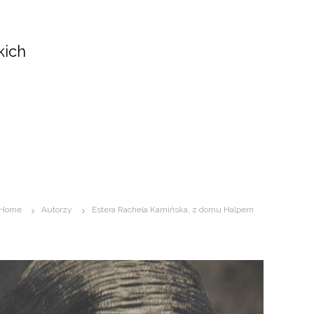
kich
Home
Autorzy
Estera Rachela Kamińska, z domu Halpern