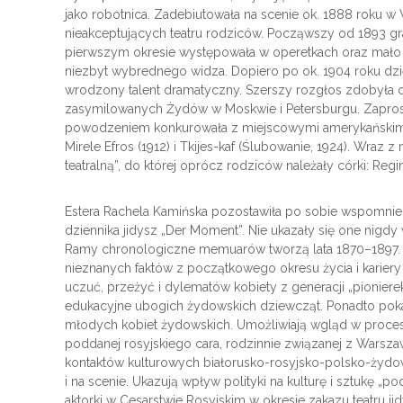
jako robotnica. Zadebiutowała na scenie ok. 1888 roku w
nieakceptujących teatru rodziców. Począwszy od 1893 g
pierwszym okresie występowała w operetkach oraz mało
niezbyt wybrednego widza. Dopiero po ok. 1904 roku dzięk
wrodzony talent dramatyczny. Szerszy rozgłos zdobyła dz
zasymilowanych Żydów w Moskwie i Petersburgu. Zapros
powodzeniem konkurowała z miejscowymi amerykańskimi gw
Mirele Efros (1912) i Tkijes-kaf (Ślubowanie, 1924). Wraz
teatralną”, do której oprócz rodziców należały córki: Re
Estera Rachela Kamińska pozostawiła po sobie wspomni
dziennika jidysz „Der Moment”. Nie ukazały się one nigdy 
Ramy chronologiczne memuarów tworzą lata 1870–1897. 
nieznanych faktów z początkowego okresu życia i kariery 
uczuć, przeżyć i dylematów kobiety z generacji „pioniere
edukacyjne ubogich żydowskich dziewcząt. Ponadto poka
młodych kobiet żydowskich. Umożliwiają wgląd w proces k
poddanej rosyjskiego cara, rodzinnie związanej z Wars
kontaktów kulturowych białorusko-rosyjsko-polsko-żydo
i na scenie. Ukazują wpływ polityki na kulturę i sztukę „
aktorki w Cesarstwie Rosyjskim w okresie zakazu teatru ji