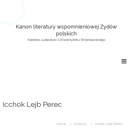
S
k
i
p
Kanon literatury wspomnieniowej Żydów
t
polskich
o
c
Katedra Judaistyki Uniwersytetu Wrocławskiego
o
n
t
e
n
t
Icchok Lejb Perec
Home
Autorzy
Icchok Lejb Perec