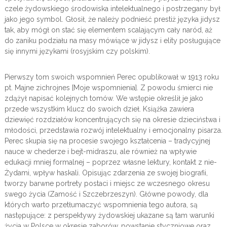
czele żydowskiego środowiska intelektualnego i postrzegany był
jako jego symbol. Głosił, że należy podnieść prestiż języka jidysz
tak, aby mógł on stać się elementem scalającym cały naród, aż
do zaniku podziału na masy mówiące w jidysz i elity posługujące
się innymi językami (rosyjskim czy polskim).
Pierwszy tom swoich wspomnień Perec opublikował w 1913 roku
pt. Majne zichrojnes [Moje wspomnienia]. Z powodu śmierci nie
zdążył napisać kolejnych tomów. We wstępie określił je jako
przede wszystkim klucz do swoich dzieł. Książka zawiera
dziewięć rozdziałów koncentrujących się na okresie dzieciństwa i
młodości, przedstawia rozwój intelektualny i emocjonalny pisarza.
Perec skupia się na procesie swojego kształcenia – tradycyjnej
nauce w chederze i bejt-midraszu, ale również na wpływie
edukacji mniej formalnej – poprzez własne lektury, kontakt z nie-
Żydami, wpływ haskali. Opisując zdarzenia ze swojej biografii,
tworzy barwne portrety postaci i miejsc ze wczesnego okresu
swego życia (Zamość i Szczebrzeszyn). Główne powody, dla
których warto przetłumaczyć wspomnienia tego autora, są
następujące: z perspektywy żydowskiej ukazane są tam warunki
życia w Polsce w okresie zaborów, powstanie styczniowe oraz