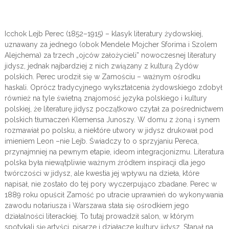
Icchok Lejb Perec (1852–1915) – klasyk literatury żydowskiej,
uznawany za jednego (obok Mendele Mojcher Sforima i Szolem
Alejchema) za trzech „ojców założycieli” nowoczesnej literatury
jidysz, jednak najbardziej z nich związany z kulturą Żydów
polskich. Perec urodził się w Zamościu – ważnym ośrodku
haskali. Oprócz tradycyjnego wykształcenia żydowskiego zdobył
również na tyle świetną znajomość języka polskiego i kultury
polskiej, że literaturę jidysz początkowo czytał za pośrednictwem
polskich tłumaczeń Klemensa Junoszy. W domu z żoną i synem
rozmawiał po polsku, a niektóre utwory w jidysz drukował pod
imieniem Leon –nie Lejb. Świadczy to o sprzyjaniu Pereca,
przynajmniej na pewnym etapie, ideom integracjonizmu. Literatura
polska była niewątpliwie ważnym źródłem inspiracji dla jego
twórczości w jidysz, ale kwestia jej wpływu na dzieła, które
napisał, nie zostało do tej pory wyczerpująco zbadane. Perec w
1889 roku opuścił Zamość po utracie uprawnień do wykonywania
zawodu notariusza i Warszawa stała się ośrodkiem jego
działalności literackiej. To tutaj prowadził salon, w którym
spotykali się artyści, pisarze i działacze kultury jidysz. Stanął na