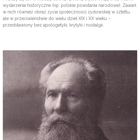
wydarzenia historyczne (np. polskie powstania narodowe). Zawarł
w nich również obraz życia społeczności żydowskiej w sztetlu,
ale w przeciwieństwie do wielu dzieł XIX i XX wieku –
przedstawiony bez apologetyki, krytyki i nostalgii.