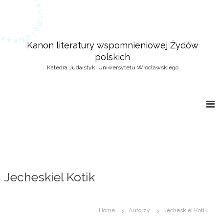
S
k
i
p
Kanon literatury wspomnieniowej Żydów
t
polskich
o
c
Katedra Judaistyki Uniwersytetu Wrocławskiego
o
n
t
e
n
t
Jecheskiel Kotik
Home
Autorzy
Jecheskiel Kotik