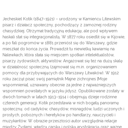
Jecheskiel Kotik (1847–1921) – urodzony w Kamieńcu Litewskim
pisarz i działacz społeczny, pochodzący z zamożnej rodziny
chasydzkiej. Otrzymał tradycyjną edukację, ale pod wpływem
haskali stał się integracjonalistą. W 1877 roku osiedlił się w Kijowie,
a po fali pogromów w 1881 przeniósł się do Warszawy, gdzie
mieszkał do końca życia. Prowadził tu niewielką kawiarnię na
Nalewkach, która stała się miejscem spotkań intelektualistów,
pisarzy żydowskich, aktywistów. Angażował się też na dużą skalę
w działalność społeczną (zajmował się m.in. organizowaniem
pomocy dla przybywających do Warszawy Litwaków). W 1912
roku zaczął pisać swój pamiętnik Majne zichrojnes [Moje
wspomnienia], uznawany obecnie za jedne z najważniejszych
wspomnień powstałych w języku jidysz. Opublikowane zostały w
dwóch tomach w latach 1913–1914 i obejmują dzieje rodzinne
czterech generacji. Kotik przedstawia w nich bogatą panoramę
społeczną: od cadyków, chasydów, misnagdów, ludzi uczonych i
prostych, pobożnych i heretyków po handlarzy, nauczycieli i
muzykantów. W obrazie przeszłości autor uwzględnia relacje
między Żydami, władzą carską i polską arystokracją oraz ważne