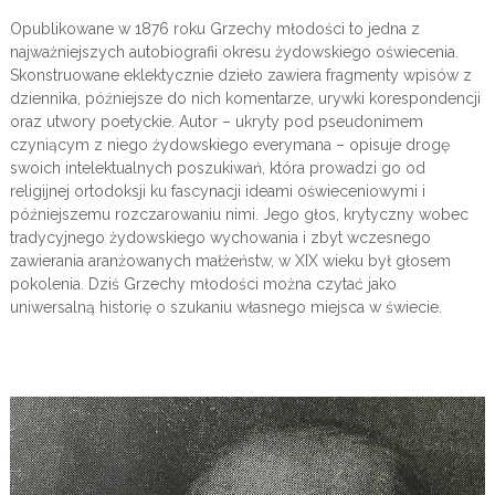
Opublikowane w 1876 roku Grzechy młodości to jedna z
najważniejszych autobiografii okresu żydowskiego oświecenia.
Skonstruowane eklektycznie dzieło zawiera fragmenty wpisów z
dziennika, późniejsze do nich komentarze, urywki korespondencji
oraz utwory poetyckie. Autor – ukryty pod pseudonimem
czyniącym z niego żydowskiego everymana – opisuje drogę
swoich intelektualnych poszukiwań, która prowadzi go od
religijnej ortodoksji ku fascynacji ideami oświeceniowymi i
późniejszemu rozczarowaniu nimi. Jego głos, krytyczny wobec
tradycyjnego żydowskiego wychowania i zbyt wczesnego
zawierania aranżowanych małżeństw, w XIX wieku był głosem
pokolenia. Dziś Grzechy młodości można czytać jako
uniwersalną historię o szukaniu własnego miejsca w świecie.