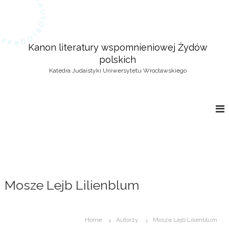
S
k
i
p
Kanon literatury wspomnieniowej Żydów
t
polskich
o
c
Katedra Judaistyki Uniwersytetu Wrocławskiego
o
n
t
e
n
t
Mosze Lejb Lilienblum
Home
Autorzy
Mosze Lejb Lilienblum