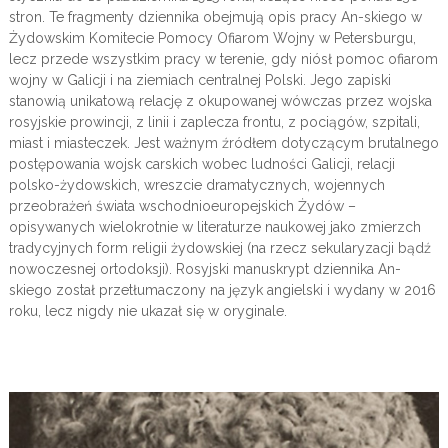
stron. Te fragmenty dziennika obejmują opis pracy An-skiego w
Żydowskim Komitecie Pomocy Ofiarom Wojny w Petersburgu,
lecz przede wszystkim pracy w terenie, gdy niósł pomoc ofiarom
wojny w Galicji i na ziemiach centralnej Polski. Jego zapiski
stanowią unikatową relację z okupowanej wówczas przez wojska
rosyjskie prowincji, z linii i zaplecza frontu, z pociągów, szpitali,
miast i miasteczek. Jest ważnym źródłem dotyczącym brutalnego
postępowania wojsk carskich wobec ludności Galicji, relacji
polsko-żydowskich, wreszcie dramatycznych, wojennych
przeobrażeń świata wschodnioeuropejskich Żydów –
opisywanych wielokrotnie w literaturze naukowej jako zmierzch
tradycyjnych form religii żydowskiej (na rzecz sekularyzacji bądź
nowoczesnej ortodoksji). Rosyjski manuskrypt dziennika An-
skiego został przetłumaczony na język angielski i wydany w 2016
roku, lecz nigdy nie ukazał się w oryginale.