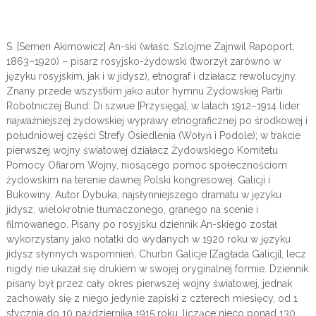
S. [Semen Akimowicz] An-ski (właśc. Szlojme Zajnwil Rapoport;
1863–1920) – pisarz rosyjsko-żydowski (tworzył zarówno w
języku rosyjskim, jak i w jidysz), etnograf i działacz rewolucyjny.
Znany przede wszystkim jako autor hymnu Żydowskiej Partii
Robotniczej Bund: Di szwue [Przysięga], w latach 1912–1914 lider
najważniejszej żydowskiej wyprawy etnograficznej po środkowej i
południowej części Strefy Osiedlenia (Wołyń i Podole); w trakcie
pierwszej wojny światowej działacz Żydowskiego Komitetu
Pomocy Ofiarom Wojny, niosącego pomoc społecznościom
żydowskim na terenie dawnej Polski kongresowej, Galicji i
Bukowiny. Autor Dybuka, najsłynniejszego dramatu w języku
jidysz, wielokrotnie tłumaczonego, granego na scenie i
filmowanego. Pisany po rosyjsku dziennik An-skiego został
wykorzystany jako notatki do wydanych w 1920 roku w języku
jidysz słynnych wspomnień, Churbn Galicje [Zagłada Galicji], lecz
nigdy nie ukazał się drukiem w swojej oryginalnej formie. Dziennik
pisany był przez cały okres pierwszej wojny światowej, jednak
zachowały się z niego jedynie zapiski z czterech miesięcy, od 1
stycznia do 10 października 1915 roku, liczące nieco ponad 130