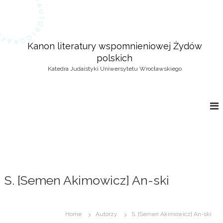
S
k
i
p
Kanon literatury wspomnieniowej Żydów
t
polskich
o
c
Katedra Judaistyki Uniwersytetu Wrocławskiego
o
n
t
e
n
t
S. [Semen Akimowicz] An-ski
Home
Autorzy
S. [Semen Akimowicz] An-ski